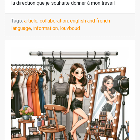
la direction que je souhaite donner à mon travail.
Tags:
article
,
collaboration
,
english and french
language
,
information
,
louvboud