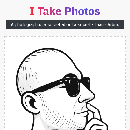
I Take Photos
A photograph is a secret about a secret - Diane Arbus