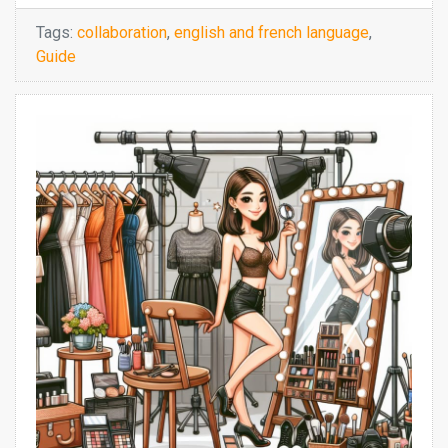
Tags:
collaboration
,
english and french language
,
Guide