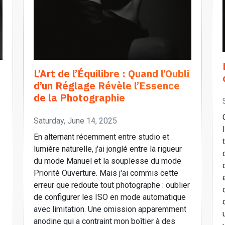
L’Art de l’Équilibre : Quand l’Oubli
d’un Réglage Révèle l’Essence
de la Photographie
Saturday, June 14, 2025
e
En alternant récemment entre studio et
lumière naturelle, j'ai jonglé entre la rigueur
du mode Manuel et la souplesse du mode
Priorité Ouverture. Mais j'ai commis cette
erreur que redoute tout photographe : oublier
de configurer les ISO en mode automatique
avec limitation. Une omission apparemment
anodine qui a contraint mon boîtier à des